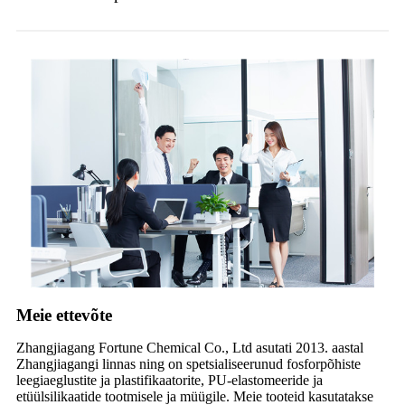
Meie ettevõte
Zhangjiagang Fortune Chemical Co., Ltd asutati 2013. aastal
Zhangjiagangi linnas ning on spetsialiseerunud fosforpõhiste
leegiaeglustite ja plastifikaatorite, PU-elastomeeride ja
etüülsilikaatide tootmisele ja müügile. Meie tooteid kasutatakse