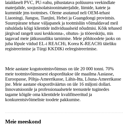
laialdaselt PVC, PU-vahu, pihustatava polüuurea veekindlate
materjalide, soojusisolatsioonimaterjalide, liimide, katete ja
kummide jms tootmises. Oleme asutanud neli OEM-tehast
Liaoningi, Jiangsu, Tianjini, Hebei ja Guangdongi provintsis.
Suurepärane tehase väljapanek ja tootmisliin võimaldavad meil
rahuldada kõigi klientide individuaalseid nõudmisi. Kõik tehased
järgivad rangelt uusi keskkonna-, ohutus- ja tööeeskirju, mis
tagavad meie jätkusuutliku tarnimise. Meie põhitoodete jaoks on
juba lõpule viidud EL-i REACHi, Korea K-REACHi täieliku
registreerimise ja Türgi KKDIKi eelregistreerimise.
Meie aastane kogutootmisvõimsus on üle 20 000 tonni. 70%
meie tootmisvõimsusest eksporditakse üle maailma Aasiasse,
Euroopasse, Põhja-Ameerikasse, Lähis-Itta, Lõuna-Ameerikasse
jne. Meie aastane ekspordiväärtus on üle 16 miljoni dollari.
Innovatsioonile ja professionaalsetele teenustele tuginedes
tagame kõigile oma klientidele kvalifitseeritud ja
konkurentsivõimeliste toodete pakkumise.
Meie meeskond