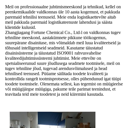
Meil on professionaalne juhtimismeeskond ja tehnikud, kellel on
peenkemikaalide valdkonnas üle 10 aasta kogemust, et pakkuda
paremaid tehnilisi teenuseid. Meie enda logistikaettevõte aitab
meil pakkuda paremaid logistikateenuste lahendusi ja säästa
klientide kulusid.
Zhangjiagang Fortune Chemical Co., Ltd-l on valdkonnas tugev
tehniline meeskond, aastakümnete pikkune töökogemus,
suurepärane disainitase, mis võimaldab meil luua kvaliteetseid ja
tõhusaid intelligentseid seadmeid. Kasutame täiustatud
disainisüsteeme ja täiustatud ISO9001 rahvusvahelise
kvaliteedijuhtimissüsteemi juhtimist. Meie ettevõte on
spetsialiseerunud suure jõudlusega seadmete tootmisele, meil on
tugev tehniline jõud, tugevad arendusvõimalused ja head
tehnilised teenused. Püüame säilitada toodete kvaliteeti ja
kontrollida rangelt tootmisprotsesse, olles pühendunud igat tüüpi
toodete tootmisele. Olenemata sellest, kas tegemist on müügieelse
või müügijärgse müügiga, pakume teile parimat teenindust, et
teavitada teid meie toodetest ja neid kiiremini kasutada.