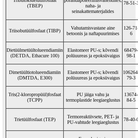
Tributoksüetüülfosfaat
põrandapoleerimisvahendites,
78-51-
(TBEP)
naha- ja
seinakattematerjalides
Vahutamisvastane aine
126-71
Triisobutüülfosfaat (TIBP)
betoonis ja naftapuurimises
6
Dietüülmetüültolueendiamiin
Elastomeer PU-s; kõvendi
68479-
(DETDA, Ethacure 100)
polüuureas ja epoksüvaigus
98-1
Dimetüültiotolueendiamiin
Elastomeer PU-s; kõvendi
106264
(DMTDA, E300)
polüuureas ja epoksüvaigus
79-3
Tris(2-kloropropüül)fosfaat
PU jäiga vahu ja
13674-
(TCPP)
termoplastide leegiaeglustus
84-5
Termoreaktiivsete, PET- ja
Trietüülfosfaat (TEP)
78-40-
PU-vahtude leegiaeglustus