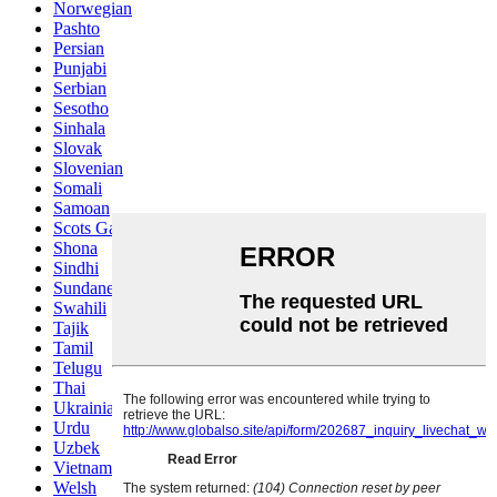
Norwegian
Pashto
Persian
Punjabi
Serbian
Sesotho
Sinhala
Slovak
Slovenian
Somali
Samoan
Scots Gaelic
Shona
Sindhi
Sundanese
Swahili
Tajik
Tamil
Telugu
Thai
Ukrainian
Urdu
Uzbek
Vietnamese
Welsh