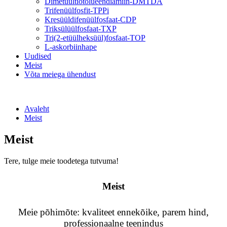
Dimetüültiotolueendiamiin-DMTDA
Trifenüülfosfit-TPPi
Kresüüldifenüülfosfaat-CDP
Triksülüülfosfaat-TXP
Tri(2-etüülheksüül)fosfaat-TOP
L-askorbiinhape
Uudised
Meist
Võta meiega ühendust
Avaleht
Meist
Meist
Tere, tulge meie toodetega tutvuma!
Meist
Meie põhimõte: kvaliteet ennekõike, parem hind,
professionaalne teenindus