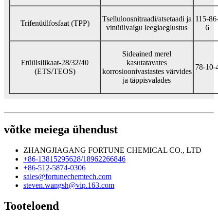
Tselluloosnitraadi/atsetaadi ja
115-86
Trifenüülfosfaat (TPP)
vinüülvaigu leegiaeglustus
6
Sideained merel
Etüülsilikaat-28/32/40
kasutatavates
78-10-
(ETS/TEOS)
korrosioonivastastes värvides
ja täppisvalades
võtke meiega ühendust
ZHANGJIAGANG FORTUNE CHEMICAL CO., LTD
+86-13815295628/18962266846
+86-512-5874-0306
sales@fortunechemtech.com
steven.wangsh@vip.163.com
Tooteloend