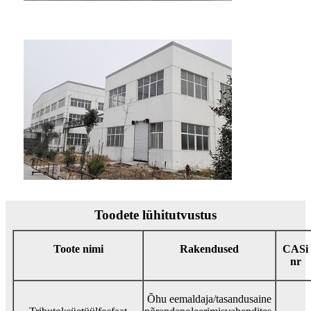
Toodete lühitutvustus
Toote nimi
Rakendused
CASi
nr
Õhu eemaldaja/tasandusaine