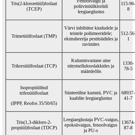
Fenoolvaigu ja
Tris(2-kloroetüül)fosfaat
115-96
polüvinüülkloriidi
(TCEP)
8
leegiaeglustus
Värvi inhibiitor kiududele ja
teistele polümeeridele;
512-56
Trimetüülfosfaat (TMP)
ekstraheerija pestitsiidides ja
1
ravimites
Kulumisvastane aine
1330-
Trikresüülfosfaat (TCP)
nitrotsellulooslakkides ja
78-5
määrdeõlis
Isopropüülitud
Sünteetilise kummi, PVC ja
68937-
trifenüülfosfaat
kaablite leegiaeglustus
41-7
(IPPP, Reofos 35/50/65)
Leegiaeglustaja PVC-vaigus,
Tris(1,3-dikloro-2-
13674-
epoksüvaigus, fenoolvaigus
propüül)fosfaat (TDCP)
87-8
ja PU-s