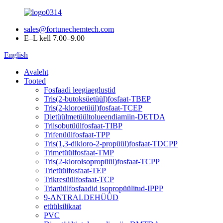
sales@fortunechemtech.com
E–L kell 7.00–9.00
English
Avaleht
Tooted
Fosfaadi leegiaeglustid
Tris(2-butoksüetüül)fosfaat-TBEP
Tris(2-kloroetüül)fosfaat-TCEP
Dietüülmetüültolueendiamiin-DETDA
Triisobutüülfosfaat-TIBP
Trifenüülfosfaat-TPP
Tris(1,3-dikloro-2-propüül)fosfaat-TDCPP
Trimetüülfosfaat-TMP
Tris(2-kloroisopropüül)fosfaat-TCPP
Trietüülfosfaat-TEP
Trikresüülfosfaat-TCP
Triarüülfosfaadid isopropüülitud-IPPP
9-ANTRALDEHÜÜD
etüülsilikaat
PVC