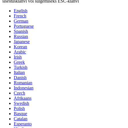
sisestusklahvi või sulgemiseks ESC-klahvi
English
French
German
Portuguese
Spanish
Russian
Japanese
Korean
Arabic
Irish
Greek
Turkish
Italian
Danish
Romanian
Indonesian
Czech
Afrikaans
Swedish
Polish
Basque
Catalan
Esperanto