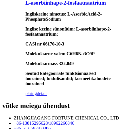
L-asorbiinhape-2-fosfaatnaatrium
Ingliskeelne nimetus: L-AsorbicAcid-2-
PhosphateSodium
Inglise keelne sünonüüm: L-asorbiinhape-2-
fosfaatnaatrium;
CASi nr 66170-10-3
Molekulaarne valem C6H6Na3O9P
Molekulaarmass 322,049
Seotud kategooriate funktsionaalsed
toorained; toidulisandid; kosmeetikatoodete
toorained
päring
detail
võtke meiega ühendust
ZHANGJIAGANG FORTUNE CHEMICAL CO., LTD
+86-13815295628/18962266846
+86-512-5874-0306