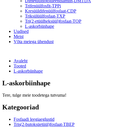
Dimetüültiotolueendiamiin-DMTDA
Trifenüülfosfit-TPPi
Kresüüldifenüülfosfaat-CDP
Triksülüülfosfaat-TXP
Tri(2-etüülheksüül)fosfaat-TOP
L-askorbiinhape
Uudised
Meist
Võta meiega ühendust
Avaleht
Tooted
L-askorbiinhape
L-askorbiinhape
Tere, tulge meie toodetega tutvuma!
Kategooriad
Fosfaadi leegiaeglustid
Tris(2-butoksüetüül)fosfaat-TBEP