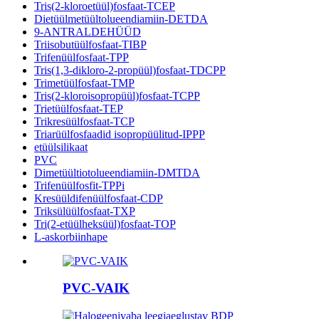
Tris(2-kloroetüül)fosfaat-TCEP
Dietüülmetüültolueendiamiin-DETDA
9-ANTRALDEHÜÜD
Triisobutüülfosfaat-TIBP
Trifenüülfosfaat-TPP
Tris(1,3-dikloro-2-propüül)fosfaat-TDCPP
Trimetüülfosfaat-TMP
Tris(2-kloroisopropüül)fosfaat-TCPP
Trietüülfosfaat-TEP
Trikresüülfosfaat-TCP
Triarüülfosfaadid isopropüülitud-IPPP
etüülsilikaat
PVC
Dimetüültiotolueendiamiin-DMTDA
Trifenüülfosfit-TPPi
Kresüüldifenüülfosfaat-CDP
Triksülüülfosfaat-TXP
Tri(2-etüülheksüül)fosfaat-TOP
L-askorbiinhape
PVC-VAIK