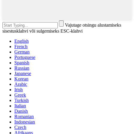
Vajutage otsingu alustamiseks
sisestusklahvi või sulgemiseks ESC-klahvi
English
French
German
Portuguese
Spanish
Russian
Japanese
Korean
Arabic
Irish
Greek
Turkish
Italian
Danish
Romanian
Indonesian
Czech
Afrikaans