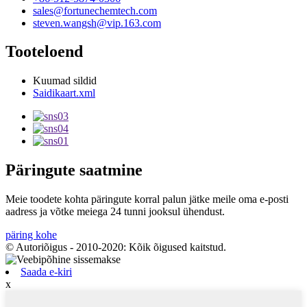
sales@fortunechemtech.com
steven.wangsh@vip.163.com
Tooteloend
Kuumad sildid
Saidikaart.xml
Päringute saatmine
Meie toodete kohta päringute korral palun jätke meile oma e-posti
aadress ja võtke meiega 24 tunni jooksul ühendust.
päring kohe
© Autoriõigus - 2010-2020: Kõik õigused kaitstud.
Saada e-kiri
x