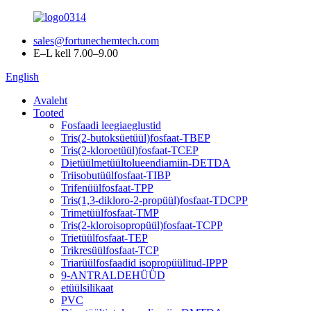
sales@fortunechemtech.com
E–L kell 7.00–9.00
English
Avaleht
Tooted
Fosfaadi leegiaeglustid
Tris(2-butoksüetüül)fosfaat-TBEP
Tris(2-kloroetüül)fosfaat-TCEP
Dietüülmetüültolueendiamiin-DETDA
Triisobutüülfosfaat-TIBP
Trifenüülfosfaat-TPP
Tris(1,3-dikloro-2-propüül)fosfaat-TDCPP
Trimetüülfosfaat-TMP
Tris(2-kloroisopropüül)fosfaat-TCPP
Trietüülfosfaat-TEP
Trikresüülfosfaat-TCP
Triarüülfosfaadid isopropüülitud-IPPP
9-ANTRALDEHÜÜD
etüülsilikaat
PVC