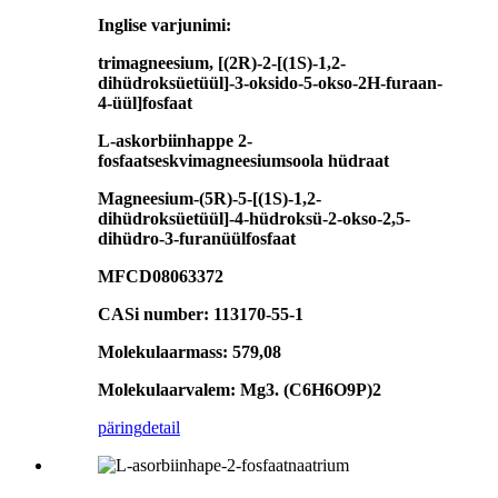
Inglise varjunimi:
trimagneesium, [(2R)-2-[(1S)-1,2-
dihüdroksüetüül]-3-oksido-5-okso-2H-furaan-
4-üül]fosfaat
L-askorbiinhappe 2-
fosfaatseskvimagneesiumsoola hüdraat
Magneesium-(5R)-5-[(1S)-1,2-
dihüdroksüetüül]-4-hüdroksü-2-okso-2,5-
dihüdro-3-furanüülfosfaat
MFCD08063372
CASi number: 113170-55-1
Molekulaarmass: 579,08
Molekulaarvalem: Mg3. (C6H6O9P)2
päring
detail